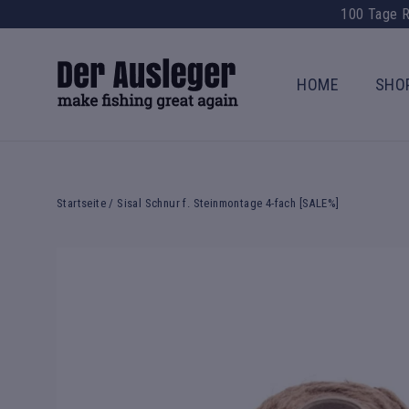
Direkt
100 Tage R
zum
Inhalt
HOME
SHO
Startseite
/
Sisal Schnur f. Steinmontage 4-fach [SALE%]