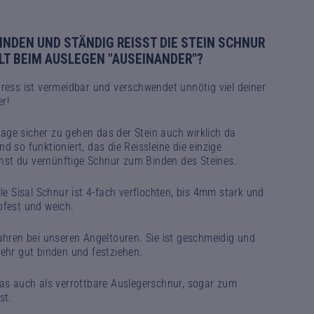
BINDEN UND STÄNDIG REISST DIE STEIN SCHNUR
LLT BEIM AUSLEGEN "AUSEINANDER"?
ress ist vermeidbar und verschwendet unnötig viel deiner
r!
ge sicher zu gehen das der Stein auch wirklich da
d so funktioniert, das die Reissleine die einzige
uchst du vernünftige Schnur zum Binden des Steines.
ile Sisal Schnur ist 4-fach verflochten, bis 4mm stark und
bfest und weich.
ahren bei unseren Angeltouren. Sie ist geschmeidig und
ehr gut binden und festziehen.
das auch als verrottbare Auslegerschnur, sogar zum
st.