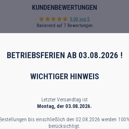
KUNDENBEWERTUNGEN
5.00 von 5
Basierend auf 7 Bewertungen
7
0
0
BETRIEBSFERIEN AB 03.08.2026 !
0
0
WICHTIGER HINWEIS
Bewertung schreiben
Letzter Versandtag ist
Montag, der 03.08.2026.
Bestellungen bis einschließlich den 02.08.2026 werden 100
berücksichtigt.