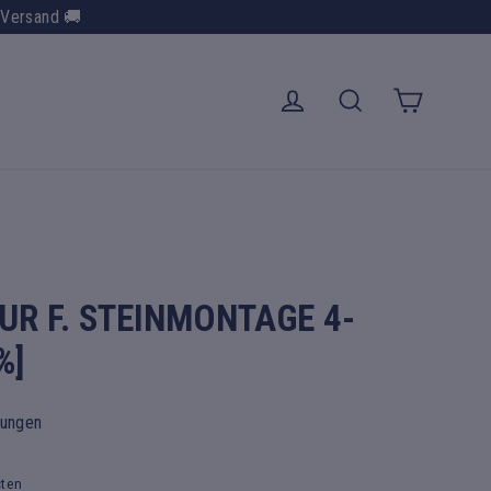
 Versand 🚚
Warenk
Einloggen
Suche
UR F. STEINMONTAGE 4-
%]
tungen
sten