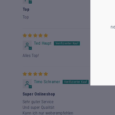
Top
Top
ne
Ted Haupt
Alles Top!
Timo Schramer
Super Onlineshop
Sehr guter Service
Und super Qualität
Kann ich nur weiterempfehlen