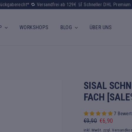
ückgaberecht* 🔁 Versandfrei ab 129€ 🛒 Schneller DHL Premium
P
WORKSHOPS
BLOG
ÜBER UNS
SISAL SCHN
FACH [SALE
7 Bewer
Normaler
Sonderpreis
€9,90
€6,90
Preis
inkl. MwSt. zzgl.
Versandko