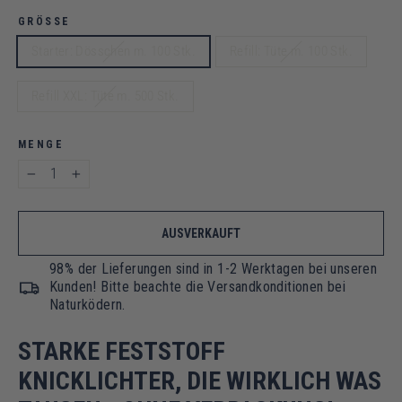
GRÖSSE
Starter: Dösschen m. 100 Stk.
Refill: Tüte m. 100 Stk.
Refill XXL: Tüte m. 500 Stk.
MENGE
−
+
AUSVERKAUFT
98% der Lieferungen sind in 1-2 Werktagen bei unseren
Kunden! Bitte beachte die Versandkonditionen bei
Naturködern.
STARKE FESTSTOFF
KNICKLICHTER, DIE WIRKLICH WAS