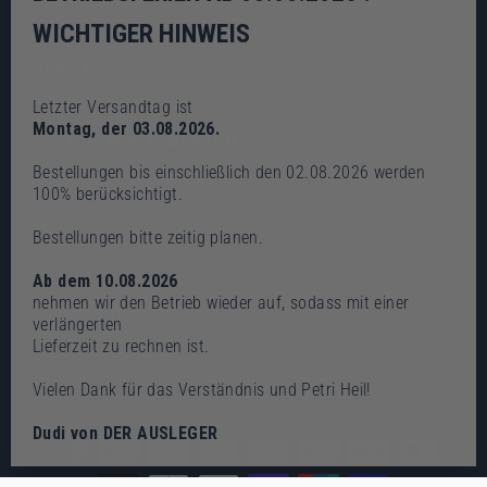
RECHTLICHES
"Schl
WICHTIGER HINWEIS
(Esc)
SUPPORT
Letzter Versandtag ist
Montag, der 03.08.2026.
JETZT ZUM VIP WERDEN
Bestellungen bis einschließlich den 02.08.2026 werden
✔ Insider Berichte, Tipps & Tricks
100% berücksichtigt.
✔ Exklusive Angebote & Sonderaktionen
Bestellungen bitte zeitig planen.
✔ 3 Zutaten Formel für garantierten Fangerfolg
Ab dem 10.08.2026
nehmen wir den Betrieb wieder auf, sodass mit einer
Komm
Abonnieren
in
verlängerten
den
Lieferzeit zu rechnen ist.
VIP
Club!
WÄHRUNG
Vielen Dank für das Verständnis und Petri Heil!
EUR €
Dudi von DER AUSLEGER