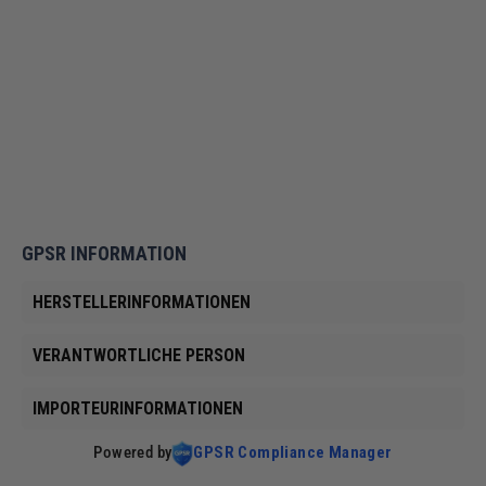
Premium Knicklichter - Starter oder
Refill Pack
Normaler
€59,50
Sonderpreis
Von €11,90
Preis
GPSR INFORMATION
HERSTELLERINFORMATIONEN
VERANTWORTLICHE PERSON
IMPORTEURINFORMATIONEN
Powered by
GPSR Compliance Manager