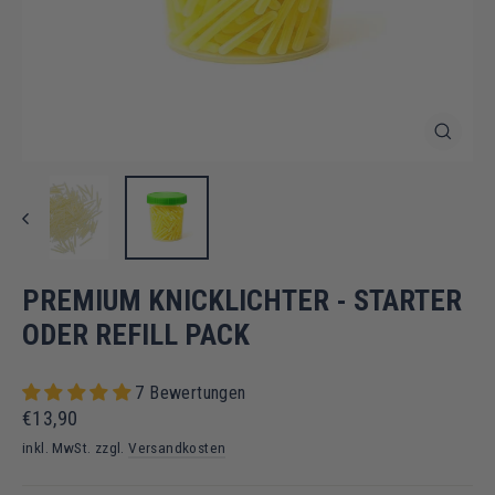
SCHLIES
ESC)
PREMIUM KNICKLICHTER - STARTER
ODER REFILL PACK
7 Bewertungen
Normaler
Sonderpreis
€13,90
Preis
inkl. MwSt. zzgl.
Versandkosten