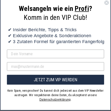
Welsangeln wie ein
Profi
?
SORT BY
Komm in den VIP Club!
22/06/26
✔
Insider Berichte, Tipps & Tricks
Michael
✔
Exklusive Angebote & Sonderaktionen
✔
3 Zutaten Formel für garantierten Fangerfolg
Bissanzeiger
Super schneller Versand, Bissanzeiger sind super.
Das liquid wird sich nach den ersten Ansitzen zeigen
05/05/26
JETZT ZUM VIP WERDEN
Peter Schüpferling
Kein Spam, versprochen! Du kannst dich jederzeit aus dem VIP Newsletter
austragen. Wir respektieren deine Daten, du akzeptierst unsere
Alles top
Datenschutzerklärung
.
Schnelle Lieferung, bin sehr zufrieden!