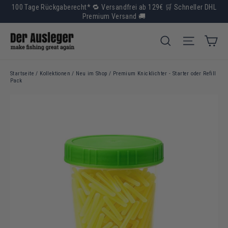
Direkt
100 Tage Rückgaberecht* 🔁 Versandfrei ab 129€ 🛒 Schneller DHL
zum
Premium Versand 🚚
Inhalt
Wa
Suche
Seitenna
Startseite
/
Kollektionen
/
Neu im Shop
/
Premium Knicklichter - Starter oder Refill
Pack